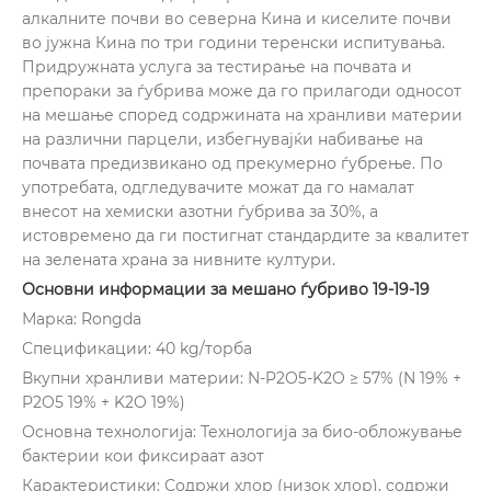
алкалните почви во северна Кина и киселите почви
во јужна Кина по три години теренски испитувања.
Придружната услуга за тестирање на почвата и
препораки за ѓубрива може да го прилагоди односот
на мешање според содржината на хранливи материи
на различни парцели, избегнувајќи набивање на
почвата предизвикано од прекумерно ѓубрење. По
употребата, одгледувачите можат да го намалат
внесот на хемиски азотни ѓубрива за 30%, а
истовремено да ги постигнат стандардите за квалитет
на зелената храна за нивните култури.
Основни информации за мешано ѓубриво 19-19-19
Марка: Rongda
Спецификации: 40 kg/торба
Вкупни хранливи материи: N-P2O5-K2O ≥ 57% (N 19% +
P2O5 19% + K2O 19%)
Основна технологија: Технологија за био-обложување
бактерии кои фиксираат азот
Карактеристики: Содржи хлор (низок хлор), содржи