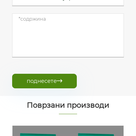
поднесете

Поврзани производи