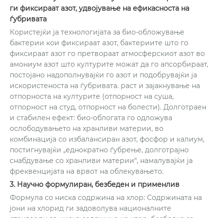
ги фиксираат азот, удвојување на ефикасноста на
ѓубривата
Користејќи ја технологијата за био-обложување
бактерии кои фиксираат азот, бактериите што го
фиксираат азот го претвораат атмосферскиот азот во
амониум азот што културите можат да го апсорбираат,
постојано надополнувајќи го азот и подобрувајќи ја
искористеноста на ѓубривата. раст и зајакнување на
отпорноста на културите (отпорност на суша,
отпорност на студ, отпорност на болести). Долготраен
и стабилен ефект: био-облогата го одложува
ослободувањето на хранливи материи, во
комбинација со избалансиран азот, фосфор и калиум,
постигнувајќи „еднократно ѓубрење, долготрајно
снабдување со хранливи материи“, намалувајќи ја
фреквенцијата на врвот на облекувањето.
3. Научно формулиран, безбеден и применлив
Формула со ниска содржина на хлор: Содржината на
јони на хлорид ги задоволува националните