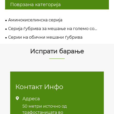
Поврзана категорија
Аминокиселинска серија
Серија ѓубрива за мешање на големо со
контролирано ослободување
Серии на обични мешани ѓубрива
Испрати барање
Контакт Инфо
Адреса

50 метри источно од
трафостаницата во