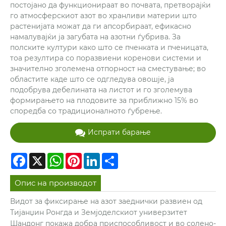
постојано да функционираат во почвата, претворајќи
го атмосферскиот азот во хранливи материи што
растенијата можат да ги апсорбираат, ефикасно
намалувајќи ја загубата на азотни ѓубрива. За
полските култури како што се пченката и пченицата,
тоа резултира со поразвиени коренови системи и
значително зголемена отпорност на сместување; во
областите каде што се одгледува овошје, ја
подобрува дебелината на листот и го зголемува
формирањето на плодовите за приближно 15% во
споредба со традиционалното ѓубрење.
Испрати барање
Facebook
X
WhatsApp
Pinterest
LinkedIn
Share
Опис на производот
Видот за фиксирање на азот заеднички развиен од
Тијанџин Ронгда и Земјоделскиот универзитет
Шандонг покажа добра приспособливост и во солено-