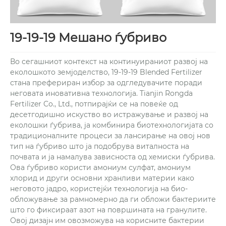
19-19-19 Мешано ѓубриво
Во сегашниот контекст на континуираниот развој на
еколошкото земјоделство, 19-19-19 Blended Fertilizer
стана префериран избор за одгледувачите поради
неговата иновативна технологија. Tianjin Rongda
Fertilizer Co., Ltd., потпирајќи се на повеќе од
десетгодишно искуство во истражување и развој на
еколошки ѓубрива, ја комбинира биотехнологијата со
традиционалните процеси за лансирање на овој нов
тип на ѓубриво што ја подобрува виталноста на
почвата и ја намалува зависноста од хемиски ѓубрива.
Ова ѓубриво користи амониум сулфат, амониум
хлорид и други основни хранливи материи како
неговото јадро, користејќи технологија на био-
обложување за рамномерно да ги обложи бактериите
што го фиксираат азот на површината на гранулите.
Овој дизајн им овозможува на корисните бактерии