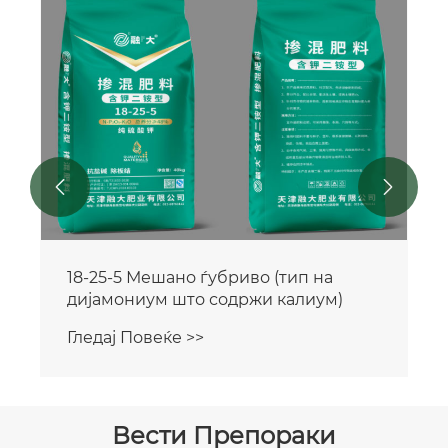
19-31-4 Мешано ѓубриво (тип на
дијамониум што содржи калиум)
Гледај Повеќе >>


Вести Препораки