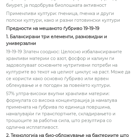
биурет, ја подобрува биолошката активност
Применливи култури: пченица, пченка и други
полски култури, како и разни готовински култури
Предности на мешаното ѓубриво 19-19-19
1. Балансирани три елементи, разновидни и
универзални
19-19-19 Златен сооднос: Целосно избалансираните
хранливи материи со азот, фосфор и калиум ги
задоволуваат основните нутритивни потреби на
културите во текот на целиот циклус на раст. Може да
се користи како основно ѓубриво или врвен
облекување и е погоден за повеќето култури.
57% ултра-високи вкупни хранливи материи:
формулата со висока концентрација ја намалува
примената на ѓубрива по единица површина,
намалувајќи ги транспортните, складирањето и
трошоците за работна сила, што резултира со
одлична исплатливост.
2. Технологија на био-обложување на бактериите што