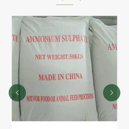
Што ги прави обичните серии на
мешани ѓубрива неопходни за
современото земјоделство?
Гледај Повеќе >>

