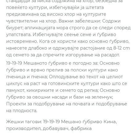
стандарди за ниска содржина на хлор, безбедна за
повеќето култури, избегнувајќи ја штетата
предизвикана од високо хлор на културите
чувствителни на хлор. Важни забелешки: Содржи
биурет; апликацијата мора строго да се следи според
упатствата. Избегнувајте сеење семе и ѓубриво
истовремено. Кога се користи како основно ѓубриво,
нанесете длабоко и одржувајте растојание од 8-12 cm
од семето за да спречите изгорување на расадот.
19-19-19 Мешаното ѓубриво е погодно за: Основно
ѓубриво и врвно прелив за полски култури како
пченица и пченка; Оплодување во текот на целиот
циклус на раст на готовинските култури како што се
памукот, кикириките и семето од репка; Основно
ѓубриво за овошни насади и бази на зеленчук;
Проекти за подобрување на почвата и подобрување
на плодноста.
Жешки тагови: 19-19-19 Мешано ѓубриво Кина,
производител, добавувач, фабрика