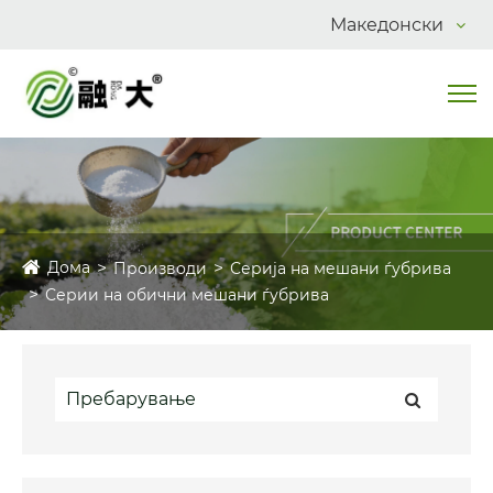
Македонски
Дома
Производи
Серија на мешани ѓубрива
Серии на обични мешани ѓубрива