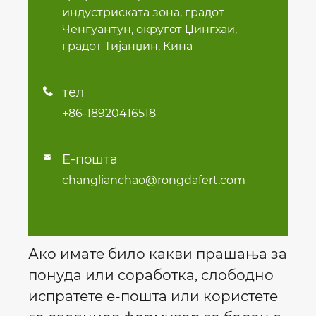
индустриската зона, градот
Ченгуантун, округот Џингхаи,
градот Тијанџин, Кина
тел

+86-18920416518
Е-пошта

changlianchao@rongdafert.com
Ако имате било какви прашања за
понуда или соработка, слободно
испратете е-пошта или користете